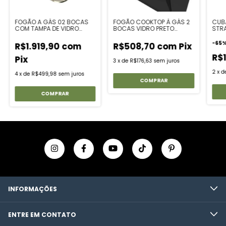
FOGÃO A GÁS 02 BOCAS
FOGÃO COOKTOP À GÁS 2
CUBA
COM TAMPA DE VIDRO
BOCAS VIDRO PRETO
STRA
60x35
FLANGE INOX
-
65
R$1.919,90
com
R$508,70
com
Pix
R$1
Pix
3
x
de
R$176,63
sem juros
2
x
d
4
x
de
R$499,98
sem juros
INFORMAÇÕES
ENTRE EM CONTATO