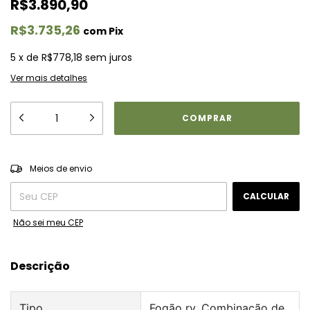
R$3.890,90
R$3.735,26
com
Pix
5
x
de
R$778,18
sem juros
Ver mais detalhes
ALTERAR CEP
Entregas para o CEP:
Meios de envio
CALCULAR
Não sei meu CEP
Descrição
Tipo
Fogão rv, Combinação de